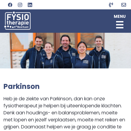
MENU
HOME
OVER ONS
SPECIALISATIES
TEAM
Fysiotherapie (aan huis)
LOCATIE
Manuele therapie
Joost Bukkems
AFSPRAAK MAKEN
Geriatrie Fysiotherapie
Koen Kuunders
Artrose
Ben van Meijgaard
Parkinson
Dry needling
Annelaura Leeuwenberg
Etalagebenen
Minke Swiggers
Heb je de ziekte van Parkinson, dan kan onze
Fasciatherapie
Kaak- en halsfysiotherapie
fysiotherapeut je helpen bij uiteenlopende klachten.
Longaandoeningen
Denk aan houdings- en balansproblemen, moeite
Osteoporose
met lopen en jezelf verplaatsen, moeite met reiken en
Parkinson
grijpen. Daarnaast helpen we je graag je conditie te