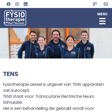
MENU
HOME
OVER ONS
SPECIALISATIES
TEAM
Fysiotherapie (aan huis)
LOCATIE
Manuele therapie
Joost Bukkems
AFSPRAAK MAKEN
Geriatrie Fysiotherapie
Koen Kuunders
Artrose
Ben van Meijgaard
TENS
Dry needling
Annelaura Leeuwenberg
Etalagebenen
Minke Swiggers
Fysiotherapie Liessel is uitgever van TENS apparaten
Fasciatherapie
Kaak- en halsfysiotherapie
van Eurocept.
Longaandoeningen
TENS staat voor: Transcutane Electrische Neuro
Osteoporose
Stimulatie.
Parkinson
Het is een behandeling die gebruikt wordt voor